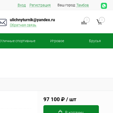
Вход
Регистрация
Ваш город:
Тамбов
ulichnyturnik@yandex.ru
0
0
Обратная связь
Уличные спортивные
Игровое
Брусья
площадки
оборудование
97 100 ₽
/ шт
В корзину