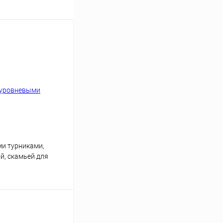
и турниками,
й, скамьей для
и
ину