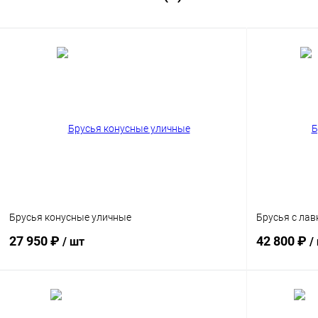
Брусья конусные уличные
Брусья с лав
27 950 ₽
42 800 ₽
/ шт
/
В корзину