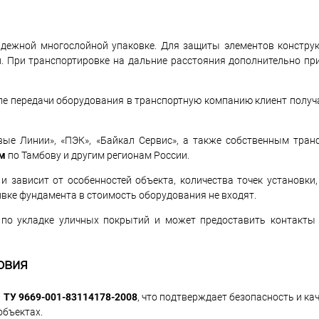
адежной многослойной упаковке. Для защиты элементов констру
н. При транспортировке на дальние расстояния дополнительно пр
сле передачи оборудования в транспортную компанию клиент получ
ые Линии», «ПЭК», «Байкал Сервис», а также собственным тран
ом
по Тамбову и другим регионам России.
зависит от особенностей объекта, количества точек установки,
ивке фундамента в стоимость оборудования не входят.
 по укладке уличных покрытий и может предоставить контакты
овия
и
ТУ 9669-001-83114178-2008
, что подтверждает безопасность и ка
объектах.