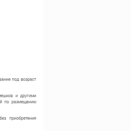
вание под возраст
мешков и другими
ий по размещению
без приобретения