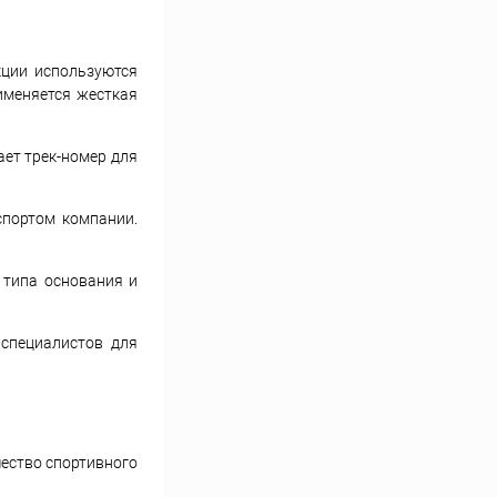
кции используются
именяется жесткая
ает трек-номер для
спортом компании.
 типа основания и
 специалистов для
чество спортивного