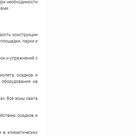
 При необходимости
тами.
вость конструкции
 площадки, парки и
вок и упражнений с
иолета, осадков и
д оборудования на
х. Все зоны хвата
ействию осадков и
и в климатических