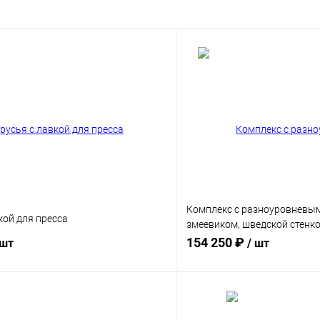
Комплекс с разноуровневым
кой для пресса
змеевиком, шведской стенко
пресса и выносом для груш
154 250 ₽
 шт
/ шт
В корзину
В корз