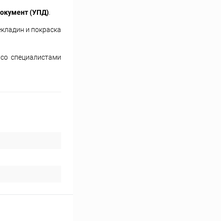
окумент (УПД)
.
екладин и покраска
 со специалистами