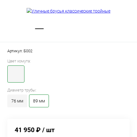
Артикул:
Б002
Цвет хомута:
Диаметр трубы:
76 мм
89 мм
41 950 ₽
/ шт