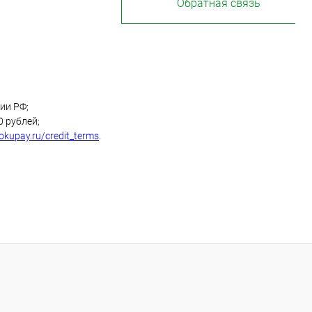
Обратная связь
ии РФ;
0 рублей;
okupay.ru/credit_terms
.