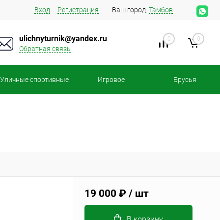
Вход
Регистрация
Ваш город:
Тамбов
ulichnyturnik@yandex.ru
0
0
Обратная связь
Уличные спортивные
Игровое
Брусья
площадки
оборудование
19 000 ₽
/ шт
В корзину