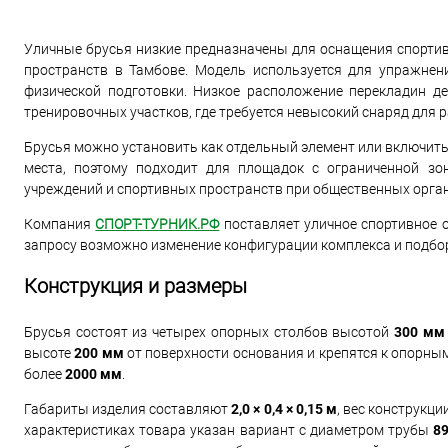
Уличные брусья низкие предназначены для оснащения спортив
пространств в Тамбове. Модель используется для упражнени
физической подготовки. Низкое расположение перекладин д
тренировочных участков, где требуется невысокий снаряд для 
Брусья можно установить как отдельный элемент или включить
места, поэтому подходит для площадок с ограниченной зо
учреждений и спортивных пространств при общественных орга
Компания
СПОРТ-ТУРНИК.РФ
поставляет уличное спортивное 
запросу возможно изменение конфигурации комплекса и подбор
Конструкция и размеры
Брусья состоят из четырех опорных столбов высотой
300 мм
высоте
200 мм
от поверхности основания и крепятся к опорны
более
2000 мм
.
Габариты изделия составляют
2,0 × 0,4 × 0,15 м
, вес конструкци
характеристиках товара указан вариант с диаметром трубы
8