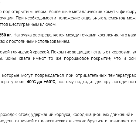
.
ию под открытым небом. Усиленные металлические хомуты фиксир
трукции. При необходимости положение отдельных элементов мож
олтов шестигранным ключом.
250 кг
. Нагрузка распределяется между точками крепления, что ва
ках с постоянным использованием.
вой глянцевой краской. Покрытие защищает сталь от коррозии, в
ры. Зоны хвата имеют то же порошковое покрытие, что и осн
, которые могут повреждаться при отрицательных температура
мпературе
от -40°C до +60°C
, поэтому подходит для круглогодично
проходок, стоек, удержаний корпуса, координационных движений и
модель отличной от классических высоких брусьев и позволяет ис