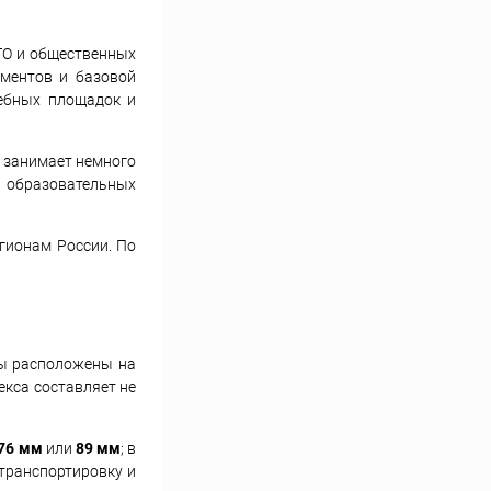
ТО и общественных
ементов и базовой
чебных площадок и
я занимает немного
 образовательных
гионам России. По
ны расположены на
екса составляет не
76 мм
или
89 мм
; в
 транспортировку и