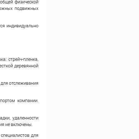
 общей физической
сложных подвижных
тся индивидуально
а: стрейч-пленка,
есткой деревянной
а для отслеживания
портом компании.
адки, удаленности
ия не включены.
 специалистов для