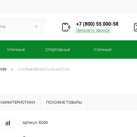
+7 (800) 55 000-58
Заказать звонок
Уличные
Спортивные
Уличные
турники
комплексы
тренажеры
•
бове
Уличные брусья низкие 20 см
ХАРАКТЕРИСТИКИ
ПОХОЖИЕ ТОВАРЫ
Артикул:
Б006