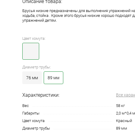
Описание товара:
Брусья низкие предназначены для выполнения упражнений на 
ходьба, стойка . Кроме этого брусья низкие хорошо подходят 
упражнений детям.
Цвет хомута:
Диаметр трубы:
76 мм
89 мм
Характеристики:
Все хара
Вес
58 кг
Габариты
2,0 м*0,4 
Цвет хомута
Красный
Диаметр трубы
89 мм