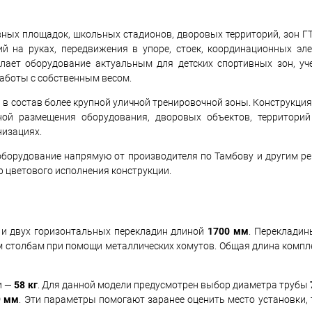
ных площадок, школьных стадионов, дворовых территорий, зон Г
й на руках, передвижения в упоре, стоек, координационных эл
елает оборудование актуальным для детских спортивных зон, у
работы с собственным весом.
 в состав более крупной уличной тренировочной зоны. Конструкци
ной размещения оборудования, дворовых объектов, территорий
низациях.
оборудование напрямую от производителя по Тамбову и другим ре
 цветового исполнения конструкции.
и двух горизонтальных перекладин длиной
1700 мм
. Переклади
м столбам при помощи металлических хомутов. Общая длина компл
и —
58 кг
. Для данной модели предусмотрен выбор диаметра трубы
9 мм
. Эти параметры помогают заранее оценить место установки,