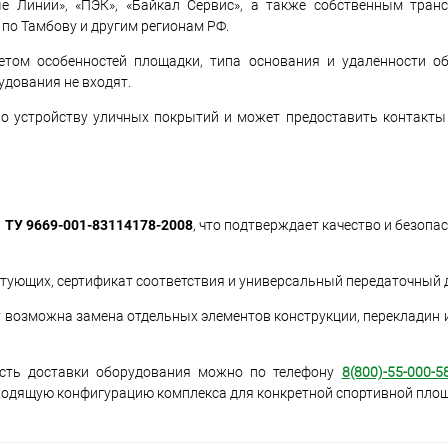
 Линии», «ПЭК», «Байкал Сервис», а также собственным транс
по Тамбову и другим регионам РФ.
етом особенностей площадки, типа основания и удаленности о
удования не входят.
о устройству уличных покрытий и может предоставить контакты
и
ТУ 9669-001-83114178-2008
, что подтверждает качество и безопа
ктующих, сертификат соответствия и универсальный передаточный 
у возможна замена отдельных элементов конструкции, перекладин 
ость доставки оборудования можно по телефону
8(800)-55-000-5
ходящую конфигурацию комплекса для конкретной спортивной площ