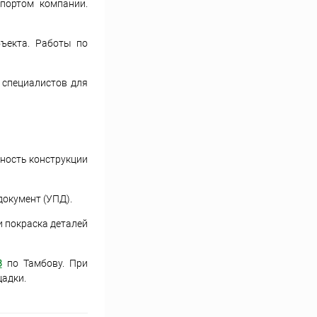
портом компании.
бъекта. Работы по
 специалистов для
сность конструкции
документ (УПД).
и покраска деталей
8
по Тамбову. При
адки.