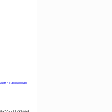
ину
Сравнение
наклонная скамья