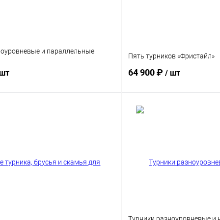
ноуровневые и параллельные
Пять турников «Фристайл»
64 900 ₽
 шт
/ шт
В корзину
В корз
 клик
Сравнение
Купить в 1 клик
ы
Диаметр трубы
9 мм
76 мм
89 мм
Турники разноуровневые и 