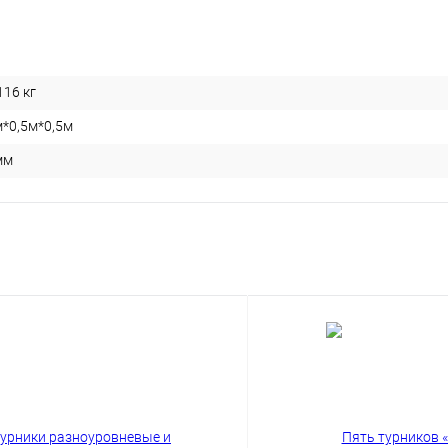
116 кг
м*0,5м*0,5м
мм