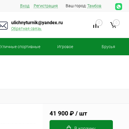
Вход
Регистрация
Ваш город:
Тамбов
ulichnyturnik@yandex.ru
0
0
Обратная связь
Уличные спортивные
Игровое
Брусья
площадки
оборудование
41 900 ₽
/ шт
В корзину