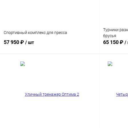
Турники раз
Спортивный комплекс для пресса
брусья
57 950 ₽
65 150 ₽
/ шт
/
В корзину
Купить в 1 клик
Сравнение
Купить в 1
Диаметр трубы
Диаметр труб
76 мм
89 мм
76 мм
8