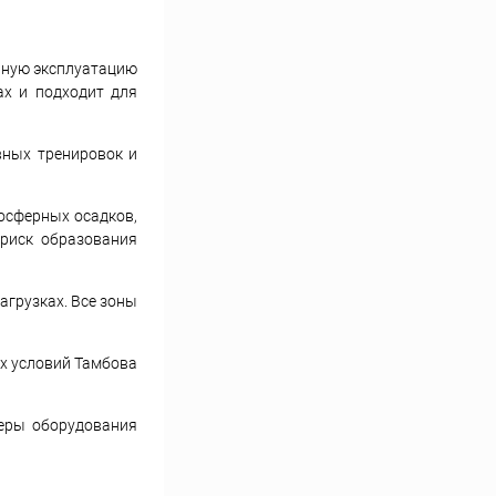
льную эксплуатацию
ах и подходит для
вных тренировок и
осферных осадков,
 риск образования
агрузках. Все зоны
их условий Тамбова
меры оборудования