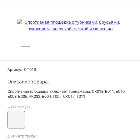
Артикул:
СП013
Описание товара:
Спортивная площадка включает тренажеры: СК018, Б011, Б010,
Б008, Б006, РК032, Б004, Т007, СК017, Т011.
Цвет хомута:
Диаметр трубы: